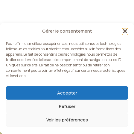
Gérer le consentement
Pour offrir les meilleures expériences, nous utilisons des technologies
telles que les cookies pour stocker et/ou accéder aux informations des
appareils. Le fait de consentir à ces technologies nous permettra de
traiter des données telles que le comportement de navigation ou les ID
uniques sur ce site. Le fait de ne pas consentir ou de retirer son
consentement peut avoir un effet négatif sur certaines caractéristiques
et fonctions.
Accepter
Politique de confidentialité
Mentions légales
Conditions Générales de Vente (CGV)
Règlement du jeu concours
Refuser
Voir les préférences
Copyright © 2025 Web-HD. Tous droits réservés.