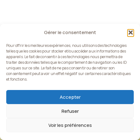
Gérer le consentement
Pour offrir les meilleures expériences, nous utilisons des technologies
telles que les cookies pour stocker et/ou accéder aux informations des
appareils. Le fait de consentir à ces technologies nous permettra de
traiter des données telles que le comportement de navigation ou les ID
uniques sur ce site. Le fait de ne pas consentir ou de retirer son
consentement peut avoir un effet négatif sur certaines caractéristiques
et fonctions.
Accepter
Politique de confidentialité
Mentions légales
Conditions Générales de Vente (CGV)
Règlement du jeu concours
Refuser
Voir les préférences
Copyright © 2025 Web-HD. Tous droits réservés.