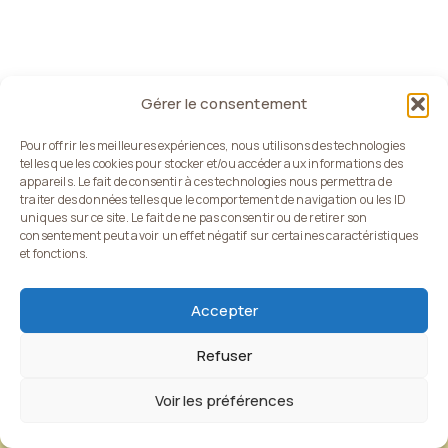
Gérer le consentement
Pour offrir les meilleures expériences, nous utilisons des technologies
telles que les cookies pour stocker et/ou accéder aux informations des
appareils. Le fait de consentir à ces technologies nous permettra de
traiter des données telles que le comportement de navigation ou les ID
uniques sur ce site. Le fait de ne pas consentir ou de retirer son
consentement peut avoir un effet négatif sur certaines caractéristiques
et fonctions.
Accepter
Politique de confidentialité
Mentions légales
Conditions Générales de Vente (CGV)
Règlement du jeu concours
Refuser
Voir les préférences
Copyright © 2025 Web-HD. Tous droits réservés.