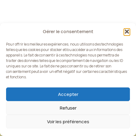
Gérer le consentement
Pour offrir les meilleures expériences, nous utilisons des technologies
telles que les cookies pour stocker et/ou accéder aux informations des
appareils. Le fait de consentir à ces technologies nous permettra de
traiter des données telles que le comportement de navigation ou les ID
uniques sur ce site. Le fait de ne pas consentir ou de retirer son
consentement peut avoir un effet négatif sur certaines caractéristiques
et fonctions.
Accepter
Politique de confidentialité
Mentions légales
Conditions Générales de Vente (CGV)
Règlement du jeu concours
Refuser
Voir les préférences
Copyright © 2025 Web-HD. Tous droits réservés.